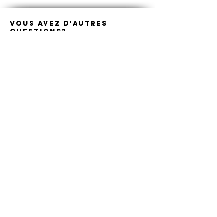
Vous avez D'autres
questions?
Ecrivez-moi un message
Prénom
Nom de famille
E-mail
Téléphone
Rédigez un message
Envoyer