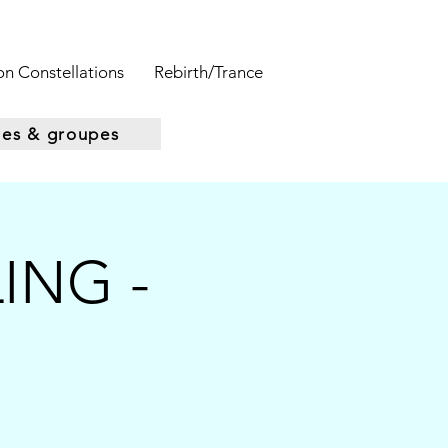
n Constellations
Rebirth/Trance
ges & groupes
ING -