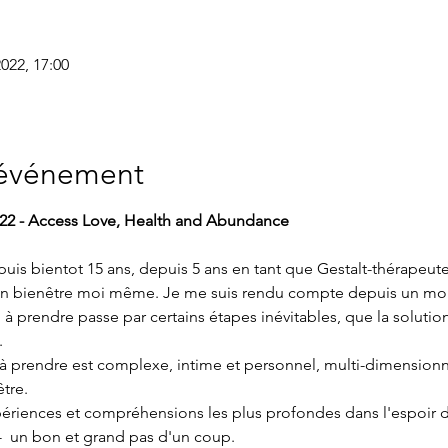
 2022, 17:00
'événement
022 - Access Love, Health and Abundance
s bientot 15 ans, depuis 5 ans en tant que Gestalt-thérapeute. 
n bienêtre moi même. Je me suis rendu compte depuis un mom
 prendre passe par certains étapes inévitables, que la solution n
 
à prendre est complexe, intime et personnel, multi-dimensionne
être.
riences et compréhensions les plus profondes dans l'espoir d
-  un bon et grand pas d'un coup. 